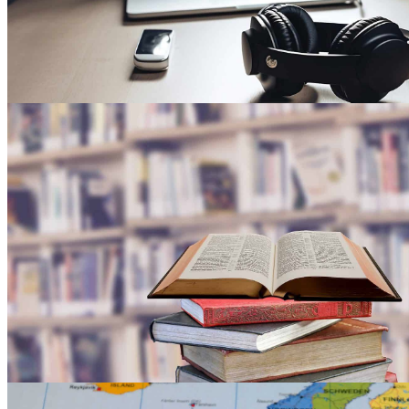
Das Hörbuch von MCAD-Infos.de
Lass dir die ganzen MCAD-Informationen einfach
vorlesen. Lade dir dazu die Sammlung mit 45 MP3-
Dateien herunter.
Zum Hörbuch-Download
Downloads