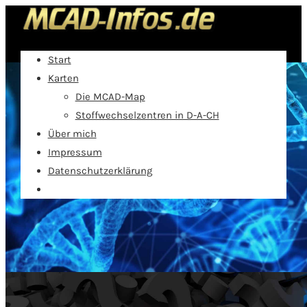
Start
Karten
Die MCAD-Map
Stoffwechselzentren in D-A-CH
Über mich
Impressum
Datenschutzerklärung
Hilfe zur Selbsthilfe beim MCAD-Mangel
Alles, was man zum Medium-chain Acyl-CoA