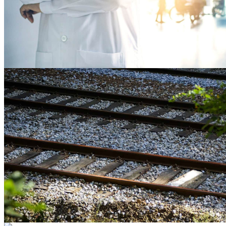
Stoffwechselzentren in D-A-CH
Übersicht der Stoffwechselambulanzen in
Deutschland, Österreich und der Schweiz, in denen
ein MCAD-Mangel behandelt werden kann.
zur Übersichtskarte