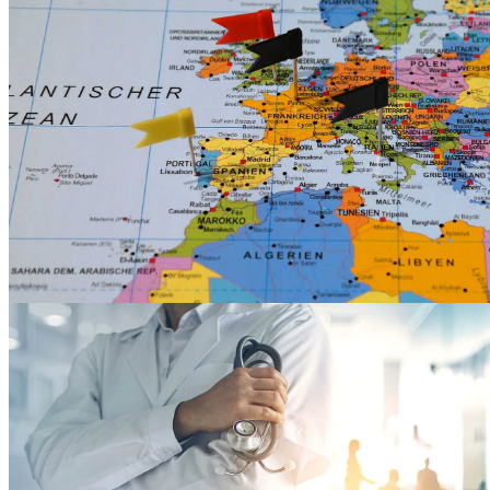
Alle Informationen dieser Seite als PDF-Datei,
sowie weitere für den Umgang mit dem MCAD-
Mangel nützliche Dokumente
zu den Downloads
Die MCAD-Map
In diesen Orten wohnen MCAD-Familien mit dem
Willen zum persönlichem Kennenlernen und
Austausch.
zur MCAD-Map