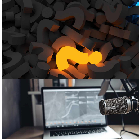
Dehydrogenase-Mangel wissen muss
zu den MCAD-Informationen
FAQs - die häufigsten Fragen
das Wichtigste zum Einstieg ins Thema MCAD-
Mangel
zu den FAQs