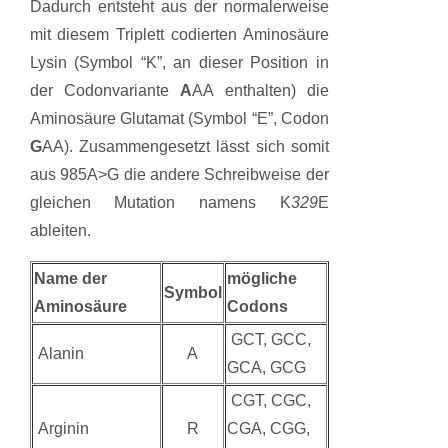
Dadurch entsteht aus der normalerweise
mit diesem Triplett codierten Aminosäure
Lysin (Symbol “K”, an dieser Position in
der Codonvariante
A
AA enthalten) die
Aminosäure Glutamat (Symbol “E”, Codon
G
AA). Zusammengesetzt lässt sich somit
aus 985A>G die andere Schreibweise der
gleichen Mutation namens K
329
E
ableiten.
Name der
mögliche
Symbol
Aminosäure
Codons
GCT, GCC,
Alanin
A
GCA, GCG
CGT, CGC,
Arginin
R
CGA, CGG,