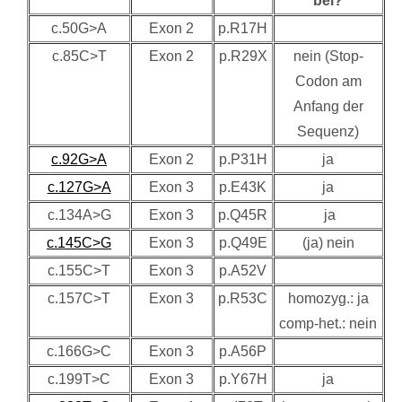
bei?
c.50G>A
Exon 2
p.R17H
c.85C>T
Exon 2
p.R29X
nein (Stop-
Codon am
Anfang der
Sequenz)
c.92G>A
Exon 2
p.P31H
ja
c.127G>A
Exon 3
p.E43K
ja
c.134A>G
Exon 3
p.Q45R
ja
c.145C>G
Exon 3
p.Q49E
(ja) nein
c.155C>T
Exon 3
p.A52V
c.157C>T
Exon 3
p.R53C
homozyg.: ja
comp-het.: nein
c.166G>C
Exon 3
p.A56P
c.199T>C
Exon 3
p.Y67H
ja