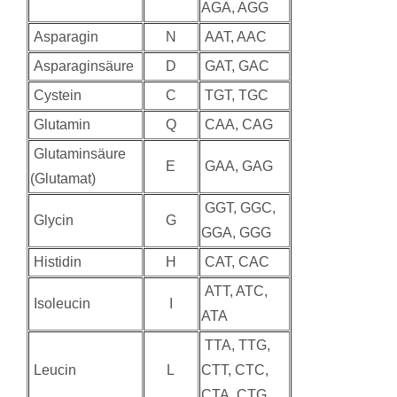
AGA, AGG
Asparagin
N
AAT, AAC
Asparaginsäure
D
GAT, GAC
Cystein
C
TGT, TGC
Glutamin
Q
CAA, CAG
Glutaminsäure
E
GAA, GAG
(Glutamat)
GGT, GGC,
Glycin
G
GGA, GGG
Histidin
H
CAT, CAC
ATT, ATC,
Isoleucin
I
ATA
TTA, TTG,
Leucin
L
CTT, CTC,
CTA, CTG