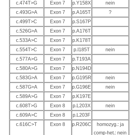
c.474T>G
Exon 7
p.Y158X
nein
c.493G>A
Exon 7
p.A165T
?
c.499T>C
Exon 7
p.S167P
c.526G>A
Exon 7
p.A176T
c.533A>C
Exon 7
p.K178T
c.554T>C
Exon 7
p.I185T
nein
c.577A>G
Exon 7
p.T193A
c.580A>G
Exon 7
p.N194D
c.583G>A
Exon 7
p.G195R
nein
c.587G>A
Exon 7
p.G196E
nein
c.589A>G
Exon 7
p.K197E
c.608T>G
Exon 8
p.L203X
nein
c.609A>C
Exon 8
p.L203F
c.616C>T
Exon 8
p.R206C
homozyg.: ja
comp-het.: nein