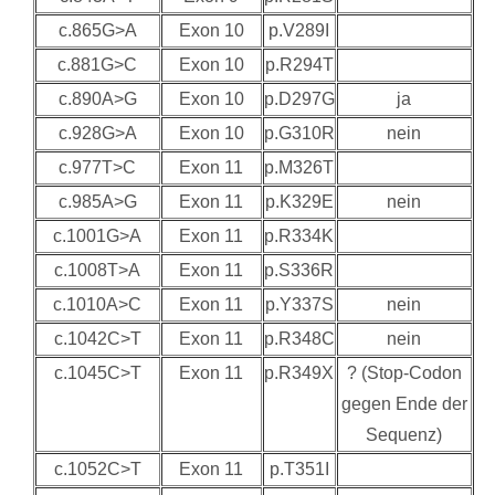
c.865G>A
Exon 10
p.V289I
c.881G>C
Exon 10
p.R294T
c.890A>G
Exon 10
p.D297G
ja
c.928G>A
Exon 10
p.G310R
nein
c.977T>C
Exon 11
p.M326T
c.985A>G
Exon 11
p.K329E
nein
c.1001G>A
Exon 11
p.R334K
c.1008T>A
Exon 11
p.S336R
c.1010A>C
Exon 11
p.Y337S
nein
c.1042C>T
Exon 11
p.R348C
nein
c.1045C>T
Exon 11
p.R349X
? (Stop-Codon
gegen Ende der
Sequenz)
c.1052C>T
Exon 11
p.T351I