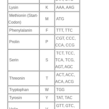
Lysin
K
AAA, AAG
Methionin (Start-
M
ATG
Codon)
Phenylalanin
F
TTT, TTC
CGT, CCC,
Prolin
P
CCA, CCG
TCT, TCC,
Serin
S
TCA, TCG,
AGT, AGC
ACT, ACC,
Threonin
T
ACA, ACG
Tryptophan
W
TGG
Tyrosin
Y
TAT, TAC
GTT, GTC,