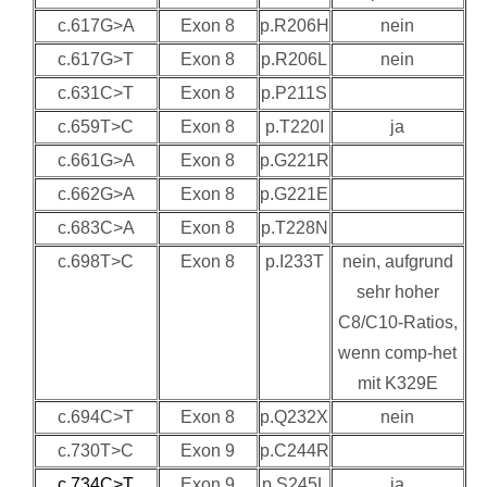
c.617G>A
Exon 8
p.R206H
nein
c.617G>T
Exon 8
p.R206L
nein
c.631C>T
Exon 8
p.P211S
c.659T>C
Exon 8
p.T220I
ja
c.661G>A
Exon 8
p.G221R
c.662G>A
Exon 8
p.G221E
c.683C>A
Exon 8
p.T228N
c.698T>C
Exon 8
p.I233T
nein, aufgrund
sehr hoher
C8/C10-Ratios,
wenn comp-het
mit K329E
c.694C>T
Exon 8
p.Q232X
nein
c.730T>C
Exon 9
p.C244R
c.734C>T
Exon 9
p.S245L
ja