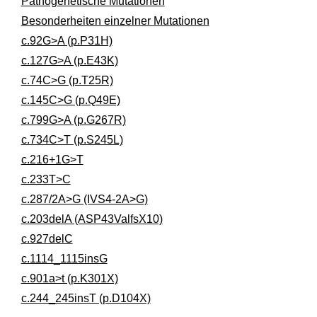
Pathogenetische Mutationen
Besonderheiten einzelner Mutationen
c.92G>A (p.P31H)
c.127G>A (p.E43K)
c.74C>G (p.T25R)
c.145C>G (p.Q49E)
c.799G>A (p.G267R)
c.734C>T (p.S245L)
c.216+1G>T
c.233T>C
c.287/2A>G (IVS4-2A>G)
c.203delA (ASP43ValfsX10)
c.927delC
c.1114_1115insG
c.901a>t (p.K301X)
c.244_245insT (p.D104X)