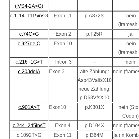
(IVS4-2A>G)
c.1114_1115insG
Exon 11
p.A372fs
nein
(frameshif
c.74C>G
Exon 2
p.T25R
ja
c.927delC
Exon 10
–
nein
(frameshif
c
.216+1G>T
Intron 3
–
nein
c.203delA
Exon 3
alte Zählung:
nein (frames
Asp43ValfsX10
neue Zählung:
p.D68VfsX10
c.901A>T
Exon10
p.K301X
nein (Sto
Codon)
c.244_245insT
Exon 4
p.D104X
nein (frames
c.1092T>G
Exon 11
p.I364M
ja (in Komb