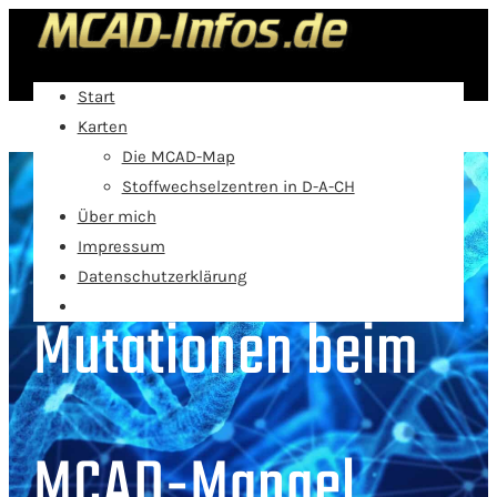
Start
Karten
Die MCAD-Map
Infos zu den
Stoffwechselzentren in D-A-CH
Über mich
Impressum
Datenschutzerklärung
Mutationen beim
MCAD-Mangel