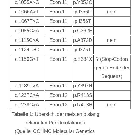
c.1055A>G
Exon 11
p.Y352C
c.1066A>T
Exon 11
p.I356F
nein
c.1067T>C
Exon 11
p.I356T
c.1085G>A
Exon 11
p.G362E
c.1115C>A
Exon 11
p.A372D
nein
c.1124T>C
Exon 11
p.I375T
c.1150G>T
Exon 11
p.E384X
? (Stop-Codon
gegen Ende der
Sequenz)
c.1189T>A
Exon 11
p.Y397N
c.1237C>A
Exon 12
p.R413S
c.1238G>A
Exon 12
p.R413H
nein
Tabelle 1:
Übersicht der meisten bislang
bekannten Punktmutationen
(Quelle: CCHMC Molecular Genetics