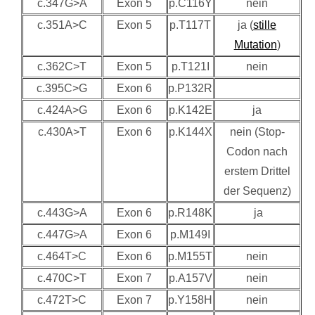
c.347G>A
Exon 5
p.C116Y
nein
c.351A>C
Exon 5
p.T117T
ja (
stille
Mutation
)
c.362C>T
Exon 5
p.T121I
nein
c.395C>G
Exon 6
p.P132R
c.424A>G
Exon 6
p.K142E
ja
c.430A>T
Exon 6
p.K144X
nein (Stop-
Codon nach
erstem Drittel
der Sequenz)
c.443G>A
Exon 6
p.R148K
ja
c.447G>A
Exon 6
p.M149I
c.464T>C
Exon 6
p.M155T
nein
c.470C>T
Exon 7
p.A157V
nein
c.472T>C
Exon 7
p.Y158H
nein