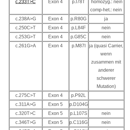
c.233T>C
Exon 4
p.I78T
homozyg.: nein
comp-het.: nein
c.238A>G
Exon 4
p.R80G
ja
c.250C>T
Exon 4
p.L84F
nein
c.253G>T
Exon 4
p.G85C
nein
c.261G>A
Exon 4
p.M87I
ja (quasi Carrier,
wenn
zusammen mit
anderer
schwerer
Mutation)
c.275C>T
Exon 4
p.P92L
c.311A>G
Exon 5
p.D104G
c.320T>C
Exon 5
p.L107S
nein
c.346T>G
Exon 5
p.C116G
nein