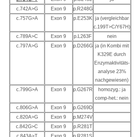
c.742A>G
Exon 9
p.R248G
c.757G>A
Exon 9
p.E253K
ja (vergleichbar
c.199T>C/Y67H)
c.789A>C
Exon 9
p.L263F
nein
c.797A>G
Exon 9
p.D266G
ja (in Kombi mit
K329E durch
Enzymaktivitäts-
analyse 23%
nachgewiesen)
c.799G>A
Exon 9
p.G267R
homozyg.: ja
comp-het.: nein
c.806G>A
Exon 9
p.G269D
c.820A>G
Exon 9
p.M274V
c.842G>C
Exon 9
p.R281T
c.843A>T
Exon 9
p.R281S