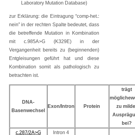
Laboratory Mutation Database)
zur Erklärung: die Eintragung “comp-het.:
nein” in der rechten Spalte bedeutet, dass
die betreffende Mutation in Kombination
mit c.985A>G (K329E) in der
Vergangenheit bereits zu (beginnenden)
Entgleisungen geführt hat und diese
Kombination somit als pathologisch zu
betrachten ist.
trägt
möglichew
DNA-
Exon/Intron
Protein
zu milde
Basenwechsel
Auspräg
bei?
c.287/2A>G
Intron 4