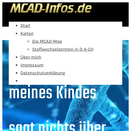
Start
Karten
Die MCAD-Map
Der Befund
Stoffwechselzentren in D-A-CH
Über mich
Impressum
Datenschutzerklärung
meines Kindes
sagt nichts über