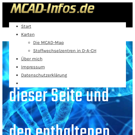
Start
Karten
Die MCAD-Map
Wer steckt hinter
Stoffwechselzentren in D-A-CH
Über mich
Impressum
Datenschutzerklärung
dieser Seite und
den enthaltenen