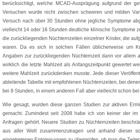
berücksichtigt, welche MCAD-Ausprägung aufgrund der ge
Versuchen wurde nicht zwischen schweren und milden Vari
Versuch nach über 30 Stunden ohne jegliche Symptome abg
vielleicht 14 oder 16 Stunden deutliche klinische Symptome z
die zurückliegenden Nüchternzeiten einzelner Kinder, die auf
waren. Da es sich in solchen Fällen üblicherweise um Kra
Angaben zur zurückliegenden Nüchternzeit dann vor allem a
wirklich die letzte Mahlzeit als Anfangszeitpunkt gewertet
weitere Mahlzeit zurückdenken musste. Jede dieser Veröffen
ableitende Tabelle mit empfohlenen Nüchternzeiten, bei denen
bei 8 Stunden, in einem anderen Fall aber vielleicht schon be
Wie gesagt, wurden diese ganzen Studien zur aktiven Ermit
gemacht. Zumindest seit 2008 habe ich von keiner der i
Anfragen gehört. Neuere Studien zu Nüchternzeiten beschrän
aus aller Welt zusammenzutragen und anhand dieser so
eingetretenen Entgleisungen zu überprüfen, ob man die Zeiten