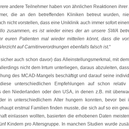
ere andere Teilnehmer haben von ähnlichen Reaktionen ihrer 
mer, die an den betreffenden Kliniken betreut wurden, ni
h nicht vorstellen, dass eine Uniklinik auch immer sofort einen
llo zusammen, es ist wieder eines der an unsere SWA betr
hr euren Patienten mal wieder mitteilen könnt, dass die vo
rzicht auf Carnitinverordnungen ebenfalls falsch ist.
“
sicher auch schon davor) das Alleinstellungsmerkmal, mit de
 allerdings nicht dem Irrtum unterliegen, daraus abzuleiten, da
schung des MCAD-Mangels beschäftigt und darauf seine individ
diese unterschiedlichen Empfehlungen auf schon relativ 
aus den Niederlanden oder den USA, in denen z.B. mit überwa
er in unterschiedlichem Alter hungern konnten, bevor bei 
aupt erstmal Familien finden musste, die sich auf so ein gew
ft einlassen wollten, basierten die erhobenen Daten meisten
fünf Kindern pro Altersgruppe. In manchen Studien wurde zusät