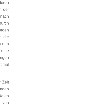
deren
n der
 nach
durch
orden
n die
b nun
 eine
ungen
t mal
 Zeit
enden
Daten
n von