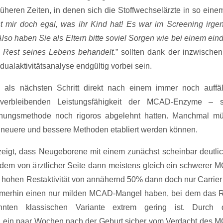
ren Zeiten, in denen sich die Stoffwechselärzte in so einem
st mir doch egal, was ihr Kind hat! Es war im Screening irge
Also haben Sie als Eltern bitte soviel Sorgen wie bei einem ein
 Rest seines Lebens behandelt.
” sollten dank der inzwischen
ualaktivitätsanalyse endgültig vorbei sein.
 als nächsten Schritt direkt nach einem immer noch auffäl
h verbleibenden Leistungsfähigkeit der MCAD-Enzyme – s
uchungsmethode noch rigoros abgelehnt hatten. Manchmal m
or neuere und bessere Methoden etabliert werden können.
ezeigt, dass Neugeborene mit einem zunächst scheinbar deutlic
em von ärztlicher Seite dann meistens gleich ein schwerer 
ehr hohen Restaktivität von annähernd 50% dann doch nur Carrier
 immerhin einen nur milden MCAD-Mangel haben, bei dem das R
nnten klassischen Variante extrem gering ist. Durch 
 ein paar Wochen nach der Geburt sicher vom Verdacht des 