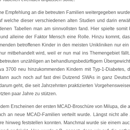
ene Empfehlung an die betreuten Familien weitergegeben wurde
uf welche dieser verschiedenen alten Studien und darin erwä
denen Tabellen man am sinnvollsten fand. Hier spielte somit 
 und alleine der Faktor Mensch eine Rolle. Hinzu kommt, das
nden betroffenen Kinder in den meisten Unikliniken nur ein
r mitbehandelt wird, weil er nun mal ins Themengebiet fällt
 betreuten unzähligen an behandlungsbedürftigem Übergewicht
twa 3700 neu hinzukommenden Kindern mit Typ-1-Diabetes, d
 dann auch noch auf fast drei Dutzend SWAs in ganz Deutsc
 darum geht, die seit Jahrzehnten praktizierten Vorgehensweise
tzten paar Jahre zu stützen.
 dem Erscheinen der ersten MCAD-Broschüre von Milupa, die a
uch an neue MCAD-Familien verteilt wurde. Längst nicht alle 
hre hinweg feststellen konnten. Manchmal wurde sie einem auc