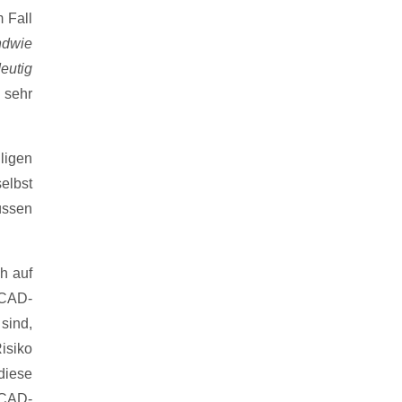
 Fall
ndwie
deutig
 sehr
ligen
elbst
üssen
h auf
MCAD-
 sind,
isiko
diese
MCAD-