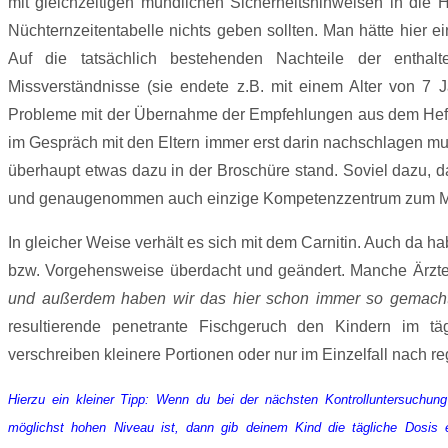
mit gleichzeitigen mündlichen Sicherheitshinweisen in die 
Nüchternzeitentabelle nichts geben sollten. Man hätte hier ei
Auf die tatsächlich bestehenden Nachteile der entha
Missverständnisse (sie endete z.B. mit einem Alter von 7 
Probleme mit der Übernahme der Empfehlungen aus dem Heft
im Gespräch mit den Eltern immer erst darin nachschlagen mus
überhaupt etwas dazu in der Broschüre stand. Soviel dazu, d
und genaugenommen auch einzige Kompetenzzentrum zum M
In gleicher Weise verhält es sich mit dem Carnitin. Auch da
bzw. Vorgehensweise überdacht und geändert. Manche Ärzte v
und außerdem haben wir das hier schon immer so gemacht
resultierende penetrante Fischgeruch den Kindern im t
verschreiben kleinere Portionen oder nur im Einzelfall nach r
Hierzu ein kleiner Tipp: Wenn du bei der nächsten Kontrolluntersuchung
möglichst hohen Niveau ist, dann gib deinem Kind die tägliche Dosis