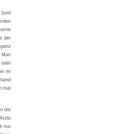
 (und
hnten
keine
s der
 ganz
. Man
 oder
ie im
hland
n mal
n die
Ärzte
h nur