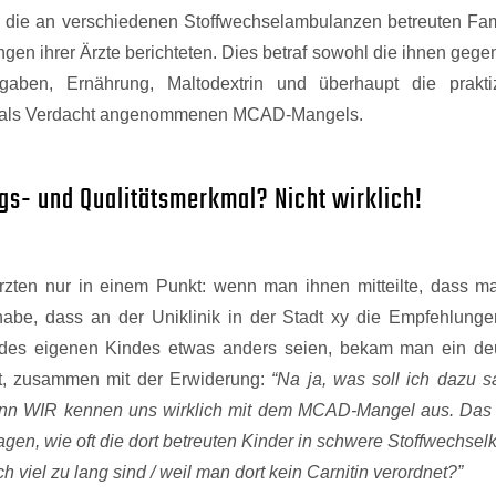
ss die an verschiedenen Stoffwechselambulanzen betreuten Fam
n ihrer Ärzte berichteten. Dies betraf sowohl die ihnen gege
gaben, Ernährung, Maltodextrin und überhaupt die praktiz
ur als Verdacht angenommenen MCAD-Mangels.
gs- und Qualitätsmerkmal? Nicht wirklich!
ärzten nur in einem Punkt: wenn man ihnen mitteilte, dass m
abe, dass an der Uniklinik in der Stadt xy die Empfehlunge
r des eigenen Kindes etwas anders seien, bekam man ein deu
kt, zusammen mit der Erwiderung:
“Na ja, was soll ich dazu s
denn WIR kennen uns wirklich mit dem MCAD-Mangel aus. Das i
 sagen, wie oft die dort betreuten Kinder in schwere Stoffwechsel
h viel zu lang sind / weil man dort kein Carnitin verordnet?”