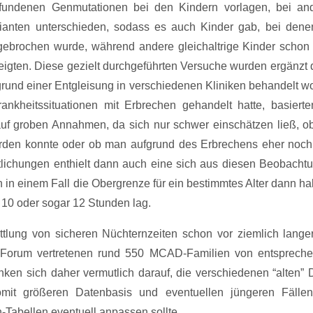
fundenen Genmutationen bei den Kindern vorlagen, bei an
anten unterschieden, sodass es auch Kinder gab, bei dene
ebrochen wurde, während andere gleichaltrige Kinder schon
eigten. Diese gezielt durchgeführten Versuche wurden ergänzt 
grund einer Entgleisung in verschiedenen Kliniken behandelt w
nkheitssituationen mit Erbrechen gehandelt hatte, basierte
uf groben Annahmen, da sich nur schwer einschätzen ließ, o
 werden konnte oder ob man aufgrund des Erbrechens eher noch
tlichungen enthielt dann auch eine sich aus diesen Beobacht
 in einem Fall die Obergrenze für ein bestimmtes Alter dann hal
i 10 oder sogar 12 Stunden lag.
tlung von sicheren Nüchternzeiten schon vor ziemlich langer
m Forum vertretenen rund 550 MCAD-Familien von entsprech
ken sich daher vermutlich darauf, die verschiedenen “alten” 
mit größeren Datenbasis und eventuellen jüngeren Fälle
-Tabellen eventuell anpassen sollte.