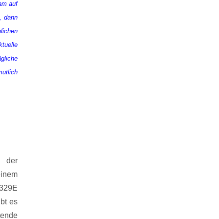
am auf
t, dann
lichen
tuelle
gliche
utlich
.
 der
inem
K329E
bt es
tende