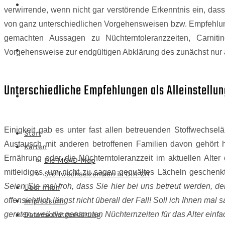
Impressum
verwirrende, wenn nicht gar verstörende Erkenntnis ein, da
von ganz unterschiedlichen Vorgehensweisen bzw. Empfehlunge
gemachten Aussagen zu Nüchterntoleranzzeiten, Carnitin
Datenschutzerklärung
Vorgehensweise zur endgültigen Abklärung des zunächst n
Unterschiedliche Empfehlungen als Alleinstellun
Einigkeit gab es unter fast allen betreuenden Stoffwechsel
Start
Austausch mit anderen betroffenen Familien davon gehört h
Karten
Ernährung oder die Nüchterntoleranzzeit im aktuellen Alte
Die MCAD-Map
mitleidiges, um nicht zu sagen gequältes Lächeln geschen
Stoffwechselzentren in D-A-CH
Seien Sie mal froh, dass Sie hier bei uns betreut werden, 
Über mich
offensichtlich längst nicht überall der Fall! Soll ich Ihnen mal
Impressum
geraten, weil die genannten Nüchternzeiten für das Alter einfac
Datenschutzerklärung