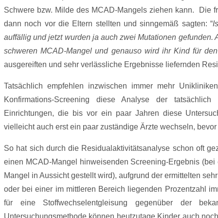
Schwere bzw. Milde des MCAD-Mangels ziehen kann. Die frühe
dann noch vor die Eltern stellten und sinngemäß sagten: “
I
auffällig und jetzt wurden ja auch zwei Mutationen gefunden. 
schweren MCAD-Mangel und genauso wird ihr Kind für den
ausgereiften und sehr verlässliche Ergebnisse liefernden Resid
Tatsächlich empfehlen inzwischen immer mehr Unikliniken
Konfirmations-Screening diese Analyse der tatsächlic
Einrichtungen, die bis vor ein paar Jahren diese Unters
vielleicht auch erst ein paar zuständige Ärzte wechseln, bev
So hat sich durch die Residualaktivitätsanalyse schon oft g
einen MCAD-Mangel hinweisenden Screening-Ergebnis (bei d
Mangel in Aussicht gestellt wird), aufgrund der ermittelten s
oder bei einer im mittleren Bereich liegenden Prozentzahl
für eine Stoffwechselentgleisung gegenüber der beka
Untersuchungsmethode können heutzutage Kinder auch noch