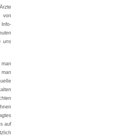
Ärzte
e von
 Info-
euten
n uns
m man
ss man
uelle
alten
chten
ihnen
agtes
s auf
zlich