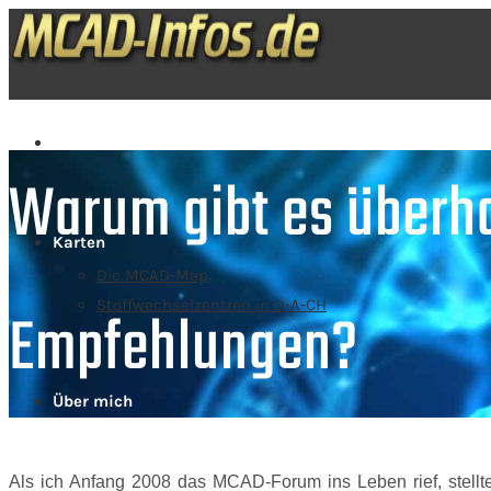
Start
Warum gibt es überha
Karten
Die MCAD-Map
Stoffwechselzentren in D-A-CH
Empfehlungen?
Über mich
Als ich Anfang 2008 das MCAD-Forum ins Leben rief, stellte