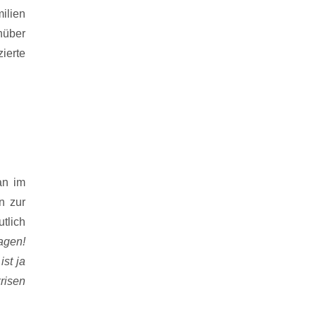
ilien
nüber
ierte
an im
n zur
tlich
agen!
st ja
krisen