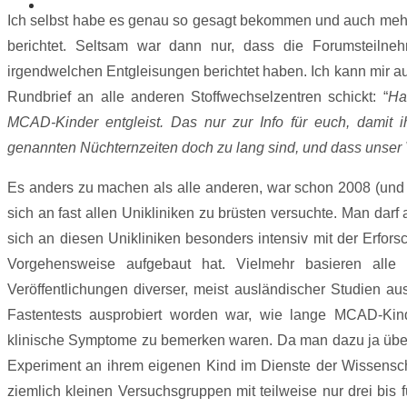
Ich selbst habe es genau so gesagt bekommen und auch mehr
berichtet. Seltsam war dann nur, dass die Forumsteilneh
irgendwelchen Entgleisungen berichtet haben. Ich kann mir auc
Rundbrief an alle anderen Stoffwechselzentren schickt: “
Ha
MCAD-Kinder entgleist. Das nur zur Info für euch, damit i
genannten Nüchternzeiten doch zu lang sind, und dass unser Ve
Es anders zu machen als alle anderen, war schon 2008 (und 
sich an fast allen Unikliniken zu brüsten versuchte. Man darf
sich an diesen Unikliniken besonders intensiv mit der Erfor
Vorgehensweise aufgebaut hat. Vielmehr basieren alle 
Veröffentlichungen diverser, meist ausländischer Studien 
Fastentests ausprobiert worden war, wie lange MCAD-Kind
klinische Symptome zu bemerken waren. Da man dazu ja überh
Experiment an ihrem eigenen Kind im Dienste der Wissenscha
ziemlich kleinen Versuchsgruppen mit teilweise nur drei bis 