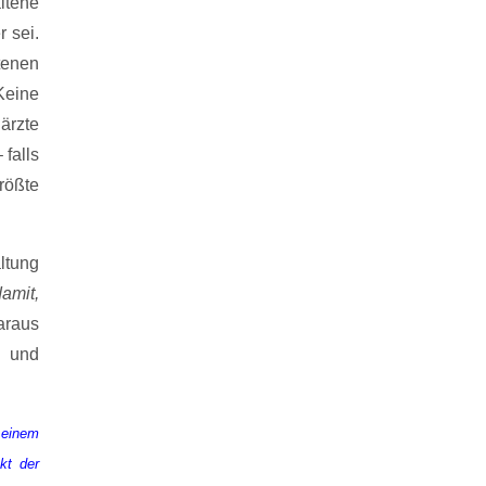
ltene
r sei.
tenen
Keine
ärzte
falls
rößte
ltung
damit,
araus
t und
 einem
kt der