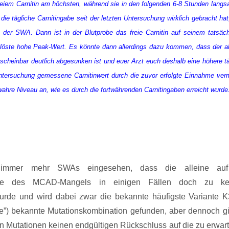
freiem Carnitin am höchsten, während sie in den folgenden 6-8 Stunden langs
die tägliche Carnitingabe seit der letzten Untersuchung wirklich gebracht ha
 der SWA. Dann ist in der Blutprobe das freie Carnitin auf seinem tatsäch
gelöste hohe Peak-Wert. Es könnte dann allerdings dazu kommen, dass der ak
scheinbar deutlich abgesunken ist und euer Arzt euch deshalb eine höhere tä
 Untersuchung gemessene Carnitinwert durch die zuvor erfolgte Einnahme verm
wahre Niveau an, wie es durch die fortwährenden Carnitingaben erreicht wurde
e immer mehr SWAs eingesehen, dass die alleine auf
nose des MCAD-Mangels in einigen Fällen doch zu ke
 wurde und wird dabei zwar die bekannte häufigste Variante 
re”) bekannte Mutationskombination gefunden, aber dennoch gi
en Mutationen keinen endgültigen Rückschluss auf die zu erwar