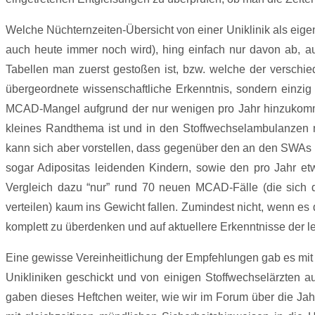
Welche Nüchternzeiten-Übersicht von einer Uniklinik als eig
auch heute immer noch wird), hing einfach nur davon ab, a
Tabellen man zuerst gestoßen ist, bzw. welche der verschie
übergeordnete wissenschaftliche Erkenntnis, sondern einzig
MCAD-Mangel aufgrund der nur wenigen pro Jahr hinzukomme
kleines Randthema ist und in den Stoffwechselambulanzen nu
kann sich aber vorstellen, dass gegenüber den an den SWAs
sogar Adipositas leidenden Kindern, sowie den pro Jahr e
Vergleich dazu “nur” rund 70 neuen MCAD-Fälle (die sich
verteilen) kaum ins Gewicht fallen. Zumindest nicht, wenn es
komplett zu überdenken und auf aktuellere Erkenntnisse der le
Eine gewisse Vereinheitlichung der Empfehlungen gab es mit
Unikliniken geschickt und von einigen Stoffwechselärzten a
gaben dieses Heftchen weiter, wie wir im Forum über die Ja