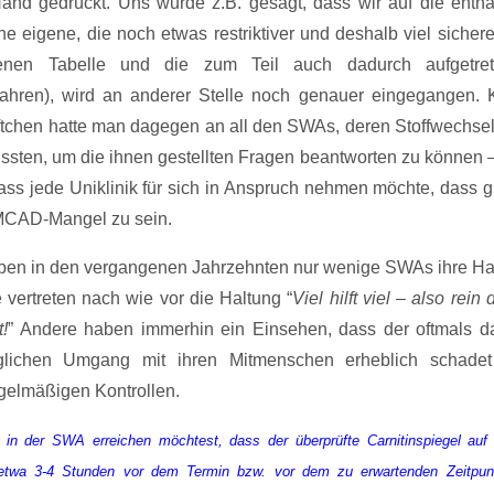
Hand gedrückt. Uns wurde z.B. gesagt, dass wir auf die entha
ne eigene, die noch etwas restriktiver und deshalb viel sichere
ltenen Tabelle und die zum Teil auch dadurch aufgetre
Jahren), wird an anderer Stelle noch genauer eingegangen. 
chen hatte man dagegen an all den SWAs, deren Stoffwechsel
sten, um die ihnen gestellten Fragen beantworten zu können – 
ass jede Uniklinik für sich in Anspruch nehmen möchte, dass g
CAD-Mangel zu sein.
 haben in den vergangenen Jahrzehnten nur wenige SWAs ihre Ha
ertreten nach wie vor die Haltung “
Viel hilft viel – also rein 
!
” Andere haben immerhin ein Einsehen, dass der oftmals d
äglichen Umgang mit ihren Mitmenschen erheblich schade
egelmäßigen Kontrollen.
 in der SWA erreichen möchtest, dass der überprüfte Carnitinspiegel auf
 etwa 3-4 Stunden vor dem Termin bzw. vor dem zu erwartenden Zeitpun